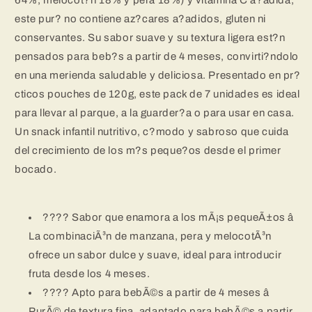
4
4
este pur? no contiene az?cares a?adidos, gluten ni
Meses
Meses
Sin
Sin
conservantes. Su sabor suave y su textura ligera est?n
Gluten
Gluten
pensados para beb?s a partir de 4 meses, convirti?ndolo
en una merienda saludable y deliciosa. Presentado en pr?
cticos pouches de 120g, este pack de 7 unidades es ideal
para llevar al parque, a la guarder?a o para usar en casa.
Un snack infantil nutritivo, c?modo y sabroso que cuida
del crecimiento de los m?s peque?os desde el primer
bocado.
???? Sabor que enamora a los mÃ¡s pequeÃ±os â
La combinaciÃ³n de manzana, pera y melocotÃ³n
ofrece un sabor dulce y suave, ideal para introducir
fruta desde los 4 meses.
???? Apto para bebÃ©s a partir de 4 meses â
PurÃ© de textura fina, adaptado para bebÃ©s a partir