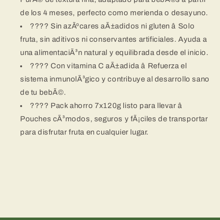
de los 4 meses, perfecto como merienda o desayuno.
???? Sin azÃºcares aÃ±adidos ni gluten â Solo
fruta, sin aditivos ni conservantes artificiales. Ayuda a
una alimentaciÃ³n natural y equilibrada desde el inicio.
???? Con vitamina C aÃ±adida â Refuerza el
sistema inmunolÃ³gico y contribuye al desarrollo sano
de tu bebÃ©.
???? Pack ahorro 7x120g listo para llevar â
Pouches cÃ³modos, seguros y fÃ¡ciles de transportar
para disfrutar fruta en cualquier lugar.