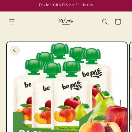
Ir
Envios GRATIS en 24 Horas
directamente
al contenido
Carrito
Ir
directamente
a la
información
del producto