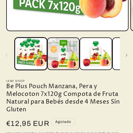
Abrir
A
elemento
e
multimedia
m
1
2
en
e
una
u
ventana
v
modal
m
IAMI SHOP
Be Plus Pouch Manzana, Pera y
Melocoton 7x120g Compota de Fruta
Natural para Bebés desde 4 Meses Sin
Gluten
Precio
€12,95 EUR
Agotado