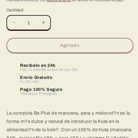
habitual
Impuestos incluidos. Los
gastos de envío
se calculan en la pantalla de pago.
Cantidad
Reducir
Aumentar
cantidad
cantidad
para
para
Be
Be
Agotado
Plus
Plus
Pouch
Pouch
Manzana,
Manzana,
Recíbelo en 24h
Pera
Haz tu pedido antes de las 15h
Pera
y
y
Envío Gratuito
En 24-48h
Melocoton
Melocoton
7x120g
7x120g
Pago 100% Seguro
Checkout Protegido
Compota
Compota
de
de
Fruta
Fruta
La compota Be Plus de manzana, pera y melocot?n es la
Natural
Natural
forma m?s dulce y natural de introducir la fruta en la
para
para
Bebés
Bebés
alimentaci?n de tu beb?. Con un 100% de fruta (manzana
desde
desde
64%, melocot?n 18% y pera 18%) y vitamina C a?adida,