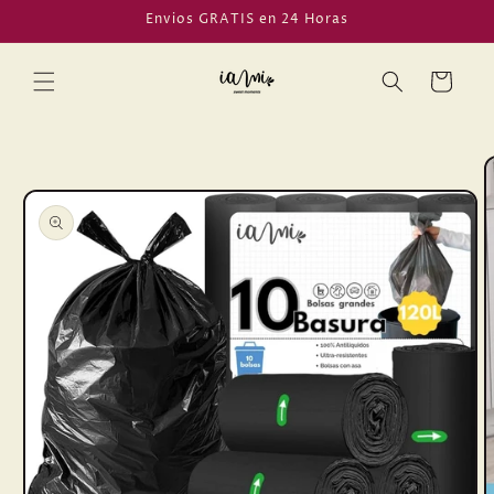
Ir
Envios GRATIS en 24 Horas
directamente
al contenido
Carrito
Ir
directamente
a la
información
del producto