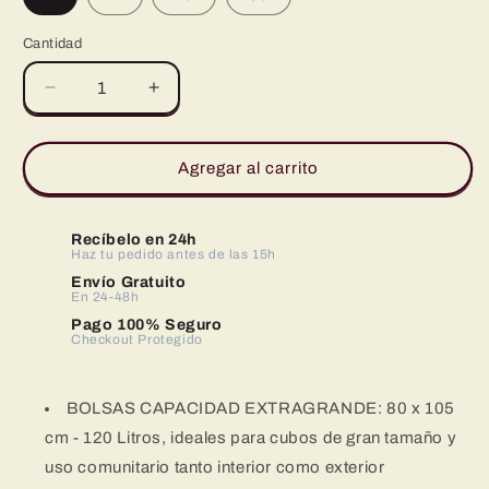
Cantidad
Reducir
Aumentar
cantidad
cantidad
para
para
Bolsas
Bolsas
Agregar al carrito
de
de
Basura
Basura
100
100
Recíbelo en 24h
Litros
Haz tu pedido antes de las 15h
Litros
-
-
Envío Gratuito
En 24-48h
IAMI
IAMI
Pago 100% Seguro
Checkout Protegido
BOLSAS CAPACIDAD EXTRAGRANDE: 80 x 105
cm - 120 Litros, ideales para cubos de gran tamaño y
uso comunitario tanto interior como exterior