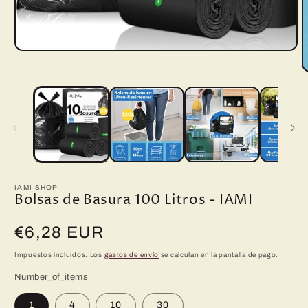
Abrir
elemento
multimedia
A
1
e
en
m
una
2
ventana
e
modal
u
v
m
IAMI SHOP
Bolsas de Basura 100 Litros - IAMI
Precio
€6,28 EUR
habitual
Impuestos incluidos. Los
gastos de envío
se calculan en la pantalla de pago.
Number_of_items
1
4
10
30