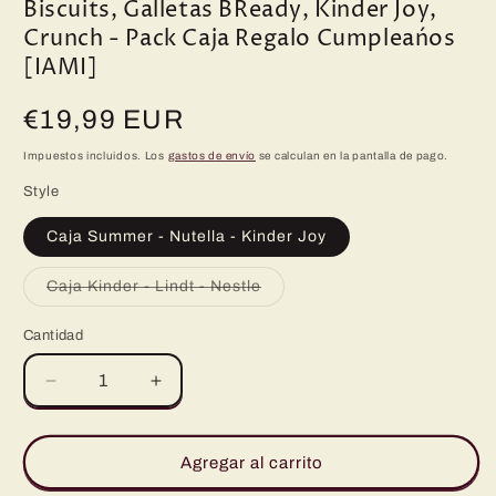
Biscuits, Galletas BReady, Kinder Joy,
Crunch - Pack Caja Regalo Cumpleańos
[IAMI]
Precio
€19,99 EUR
habitual
Impuestos incluidos. Los
gastos de envío
se calculan en la pantalla de pago.
Style
Caja Summer - Nutella - Kinder Joy
Variante
Caja Kinder - Lindt - Nestle
agotada
o
no
Cantidad
disponible
Reducir
Aumentar
cantidad
cantidad
para
para
Caja
Caja
Agregar al carrito
Regalo
Regalo