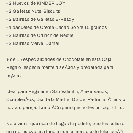
Caja
Caja
- 2 Huevos de KINDER JOY
Regalo
Regalo
- 2 Galletas Nutel Biscuits
Cumpleańos
Cumpleańos
[IAMI]
[IAMI]
- 2 Barritas de Galletas B-Ready
- 4 paquetes de Crema Cacao Sobre 15 gramos
- 2 Barritas de Crunch de Nestle
- 2 Barritas Meivel Damel
+ de 15 especialidades de Chocolate en esta Caja
Regalo, especialmente diseÅada y preparada para
regalar.
Ideal para Regalar en San Valentin, Aniversarios,
CumpleaÅos, Dia de la Madre, Dia del Padre, a tÃº novio,
novia o pareja. TambiÃ©n para que te des un caprichito.
No olvides que cuando hagas tu pedido, puedes solicitar
que se incluya una tarjeta con tu mensaje de felicitaciÃ³n,