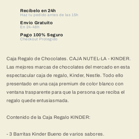
de
de
Chocolates
Chocolates
Recíbelo en 24h
|
Haz tu pedido antes de las 15h
|
Regalo
Regalo
Envío Gratuito
En 24-48h
Original
Original
para
para
Pago 100% Seguro
Checkout Protegido
Cumpleańos,
Cumpleańos,
Parejas
Parejas
-
-
Caja Regalo de Chocolates. CAJA NUTEL-LA - KINDER.
Kinder
Kinder
Las mejores marcas de chocolates del mercado en esta
Bueno,
Bueno,
Galletas
Galletas
espectacular caja de regalo, Kinder, Nestle. Todo ello
Chocolate
Chocolate
presentado en una caja premium de color blanco con
Biscuits,
Biscuits,
ventana trasparente para que la persona que reciba el
Galletas
Galletas
BReady,
BReady,
regalo quede entusiasmada.
Kinder
Kinder
Joy,
Joy,
Contenido de la Caja Regalo KINDER:
Crunch
Crunch
-
-
Pack
Pack
- 3 Barritas Kinder Bueno de varios sabores.