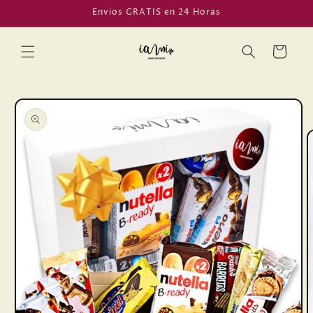
Ir
Envios GRATIS en 24 Horas
directamente
al contenido
Carrito
Ir
directamente
a la
información
del producto