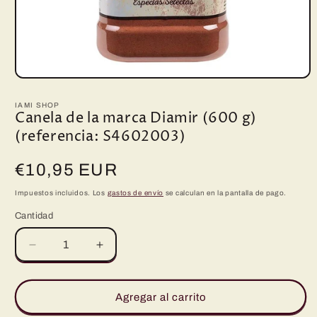
Abrir
elemento
multimedia
IAMI SHOP
1
Canela de la marca Diamir (600 g)
en
(referencia: S4602003)
una
ventana
modal
Precio
€10,95 EUR
habitual
Impuestos incluidos. Los
gastos de envío
se calculan en la pantalla de pago.
Cantidad
Reducir
Aumentar
cantidad
cantidad
para
para
Canela
Canela
Agregar al carrito
de
de