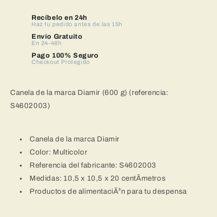
la
la
marca
marca
Recíbelo en 24h
Diamir
Haz tu pedido antes de las 15h
Diamir
(600
(600
Envío Gratuito
En 24-48h
g)
g)
(referencia:
(referencia:
Pago 100% Seguro
Checkout Protegido
S4602003)
S4602003)
Canela de la marca Diamir (600 g) (referencia:
S4602003)
Canela de la marca Diamir
Color: Multicolor
Referencia del fabricante: S4602003
Medidas: 10,5 x 10,5 x 20 centÃ­metros
Productos de alimentaciÃ³n para tu despensa