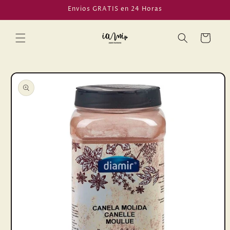
Ir
Envios GRATIS en 24 Horas
directamente
al contenido
Carrito
Ir
directamente
a la
información
del producto