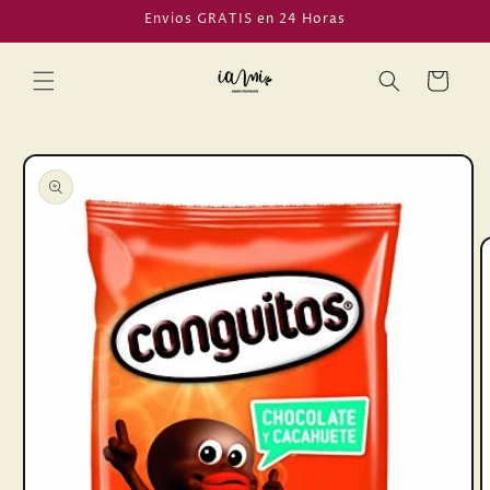
Ir
Envios GRATIS en 24 Horas
directamente
al contenido
Carrito
Ir
directamente
a la
información
del producto