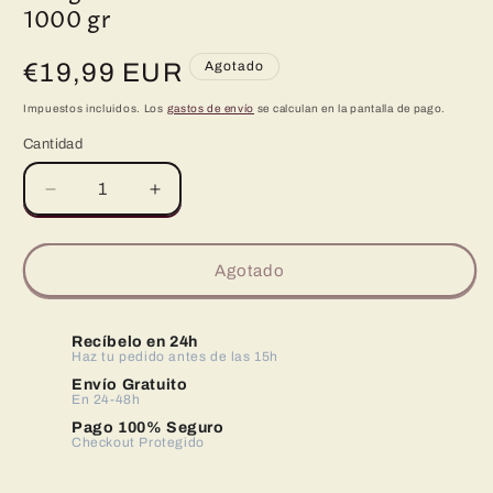
1000 gr
Precio
€19,99 EUR
Agotado
habitual
Impuestos incluidos. Los
gastos de envío
se calculan en la pantalla de pago.
Cantidad
Reducir
Aumentar
cantidad
cantidad
para
para
Conguitos
Conguitos
Agotado
Cacahuete
Cacahuete
con
con
Chocolate
Chocolate
Recíbelo en 24h
-
Haz tu pedido antes de las 15h
-
1000
1000
Envío Gratuito
En 24-48h
gr
gr
Pago 100% Seguro
Checkout Protegido