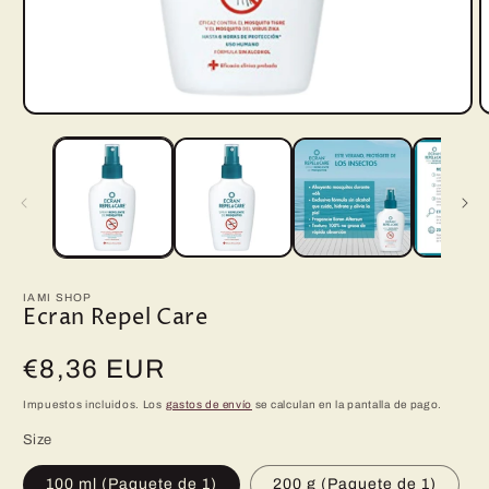
Abrir
A
elemento
e
multimedia
m
1
2
en
e
una
u
ventana
v
modal
m
IAMI SHOP
Ecran Repel Care
Precio
€8,36 EUR
habitual
Impuestos incluidos. Los
gastos de envío
se calculan en la pantalla de pago.
Size
100 ml (Paquete de 1)
200 g (Paquete de 1)