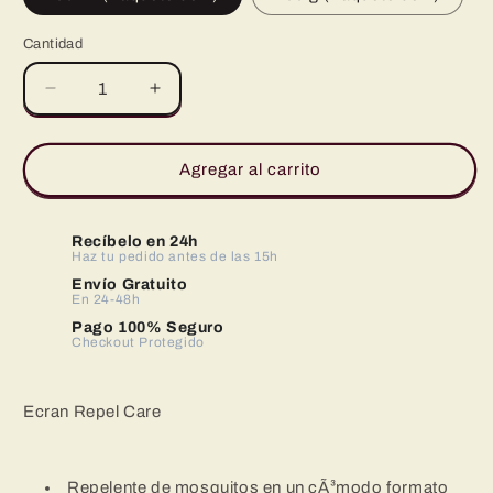
Cantidad
Reducir
Aumentar
cantidad
cantidad
para
para
Ecran
Ecran
Agregar al carrito
Repel
Repel
Care
Care
Recíbelo en 24h
Haz tu pedido antes de las 15h
Envío Gratuito
En 24-48h
Pago 100% Seguro
Checkout Protegido
Ecran Repel Care
Repelente de mosquitos en un cÃ³modo formato