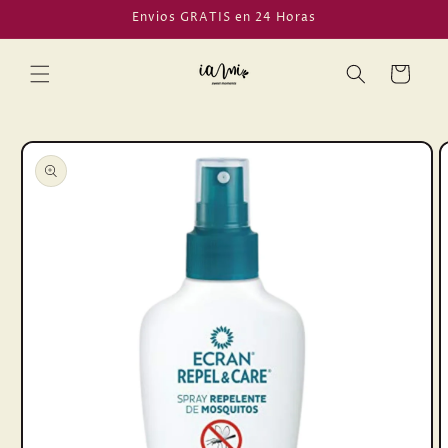
Ir
Envios GRATIS en 24 Horas
directamente
al contenido
Carrito
Ir
directamente
a la
información
del producto