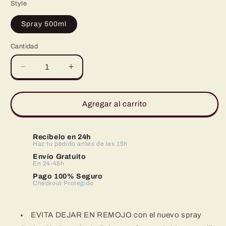
Style
Spray 500ml
Cantidad
Reducir
Aumentar
cantidad
cantidad
para
para
Fairy
Fairy
Agregar al carrito
Poder
Poder
3
3
en
en
Recíbelo en 24h
1
Haz tu pedido antes de las 15h
1
Spray
Spray
Envío Gratuito
En 24-48h
-
-
Evita
Evita
Pago 100% Seguro
Checkout Protegido
el
el
Prelavado
Prelavado
-
-
EVITA DEJAR EN REMOJO con el nuevo spray
Apto
Apto