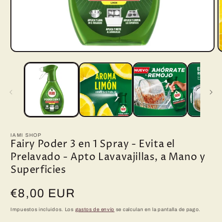
Abrir
A
elemento
e
multimedia
m
1
2
en
e
una
u
ventana
v
modal
m
IAMI SHOP
Fairy Poder 3 en 1 Spray - Evita el
Prelavado - Apto Lavavajillas, a Mano y
Superficies
Precio
€8,00 EUR
habitual
Impuestos incluidos. Los
gastos de envío
se calculan en la pantalla de pago.