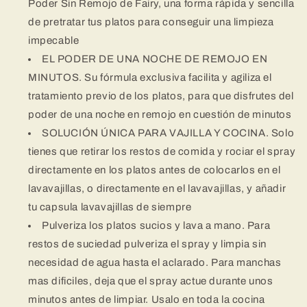
Poder Sin Remojo de Fairy, una forma rápida y sencilla
Lavavajillas,
Lavavajillas,
a
a
de pretratar tus platos para conseguir una limpieza
Mano
Mano
impecable
y
y
EL PODER DE UNA NOCHE DE REMOJO EN
Superficies
Superficies
MINUTOS. Su fórmula exclusiva facilita y agiliza el
tratamiento previo de los platos, para que disfrutes del
poder de una noche en remojo en cuestión de minutos
SOLUCIÓN ÚNICA PARA VAJILLA Y COCINA. Solo
tienes que retirar los restos de comida y rociar el spray
directamente en los platos antes de colocarlos en el
lavavajillas, o directamente en el lavavajillas, y añadir
tu capsula lavavajillas de siempre
Pulveriza los platos sucios y lava a mano. Para
restos de suciedad pulveriza el spray y limpia sin
necesidad de agua hasta el aclarado. Para manchas
mas difi­ciles, deja que el spray actue durante unos
minutos antes de limpiar. Usalo en toda la cocina