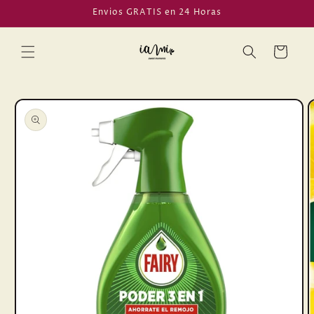
Ir
Envios GRATIS en 24 Horas
directamente
al contenido
Carrito
Ir
directamente
a la
información
del producto