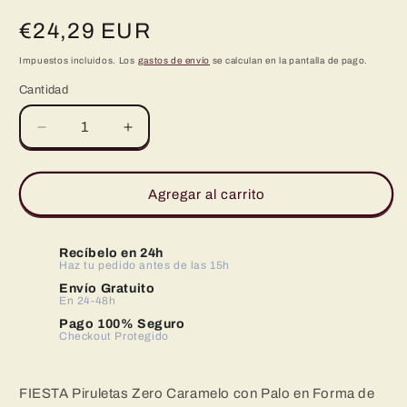
Precio
€24,29 EUR
habitual
Impuestos incluidos. Los
gastos de envío
se calculan en la pantalla de pago.
Cantidad
Reducir
Aumentar
cantidad
cantidad
para
para
FIESTA
FIESTA
Agregar al carrito
Piruletas
Piruletas
Zero
Zero
Caramelo
Caramelo
Recíbelo en 24h
con
Haz tu pedido antes de las 15h
con
Palo
Palo
Envío Gratuito
En 24-48h
en
en
Forma
Forma
Pago 100% Seguro
Checkout Protegido
de
de
Coraz?
Coraz?
n
n
FIESTA Piruletas Zero Caramelo con Palo en Forma de
Sabor
Sabor