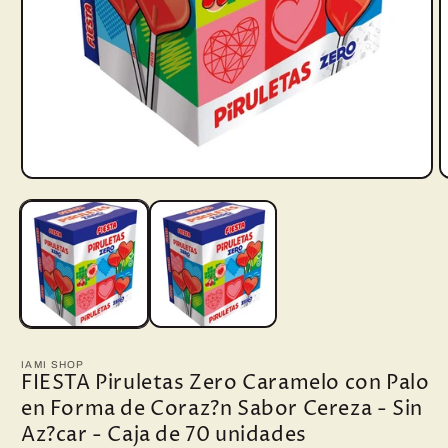
Abrir
A
elemento
e
multimedia
m
1
2
en
e
una
u
ventana
v
modal
m
IAMI SHOP
FIESTA Piruletas Zero Caramelo con Palo
en Forma de Coraz?n Sabor Cereza - Sin
Az?car - Caja de 70 unidades