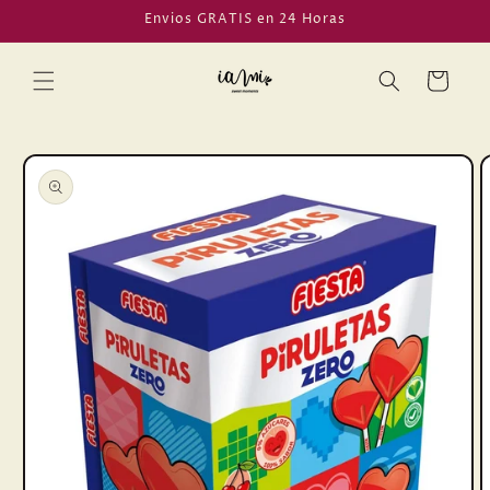
Ir
Envios GRATIS en 24 Horas
directamente
al contenido
Carrito
Ir
directamente
a la
información
del producto