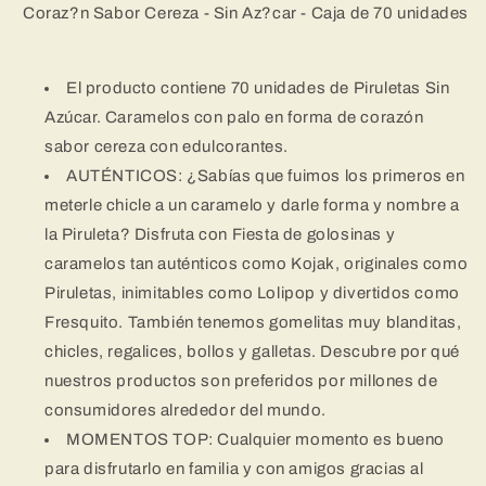
Coraz?n Sabor Cereza - Sin Az?car - Caja de 70 unidades
Cereza
Cereza
-
-
Sin
Sin
Az?
Az?
El producto contiene 70 unidades de Piruletas Sin
car
car
Azúcar. Caramelos con palo en forma de corazón
-
-
sabor cereza con edulcorantes.
Caja
Caja
de
de
AUTÉNTICOS: ¿Sabías que fuimos los primeros en
70
70
meterle chicle a un caramelo y darle forma y nombre a
unidades
unidades
la Piruleta? Disfruta con Fiesta de golosinas y
caramelos tan auténticos como Kojak, originales como
Piruletas, inimitables como Lolipop y divertidos como
Fresquito. También tenemos gomelitas muy blanditas,
chicles, regalices, bollos y galletas. Descubre por qué
nuestros productos son preferidos por millones de
consumidores alrededor del mundo.
MOMENTOS TOP: Cualquier momento es bueno
para disfrutarlo en familia y con amigos gracias al