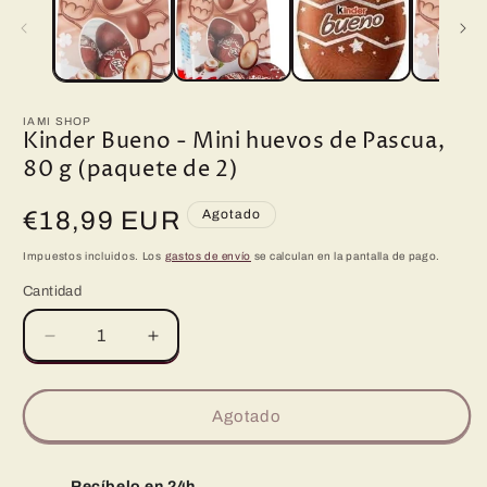
m
en
una
ventana
modal
IAMI SHOP
Kinder Bueno - Mini huevos de Pascua,
80 g (paquete de 2)
Precio
€18,99 EUR
Agotado
habitual
Impuestos incluidos. Los
gastos de envío
se calculan en la pantalla de pago.
Cantidad
Reducir
Aumentar
cantidad
cantidad
para
para
Kinder
Kinder
Agotado
Bueno
Bueno
-
-
Mini
Mini
Recíbelo en 24h