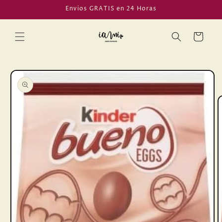
Ir
Envios GRATIS en 24 Horas
directamente
al contenido
Carrito
Ir
directamente
a la
información
del producto