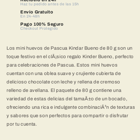
huevos
Haz tu pedido antes de las 15h
huevos
de
de
Envío Gratuito
En 24-48h
Pascua,
Pascua,
80
80
Pago 100% Seguro
Checkout Protegido
g
g
(paquete
(paquete
de
de
Los mini huevos de Pascua Kindar Bueno de 80 g son un
2)
2)
toque festivo en el clÃ¡sico regalo Kinder Bueno, perfecto
para celebraciones de Pascua. Estos mini huevos
cuentan con una oblea suave y crujiente cubierta de
delicioso chocolate con leche y rellena de cremoso
relleno de avellana. El paquete de 80 g contiene una
variedad de estas delicias del tamaÃ±o de un bocado,
ofreciendo una rica e indulgente combinaciÃ³n de texturas
y sabores que son perfectos para compartir o disfrutar
por tu cuenta.