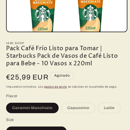
Abrir
elemento
multimedia
IAMI SHOP
1
Pack Café Frío Listo para Tomar |
en
Starbucks Pack de Vasos de Café Listo
una
ventana
para Bebe - 10 Vasos x 220ml
modal
Precio
€25,99 EUR
Agotado
habitual
Impuestos incluidos. Los
gastos de envío
se calculan en la pantalla de pago.
Flavor
Variante
Variante
Variant
Caramel Macchiato
Capuccino
Latte
agotada
agotada
agotad
o
o
o
no
no
no
Size
disponible
disponible
disponi