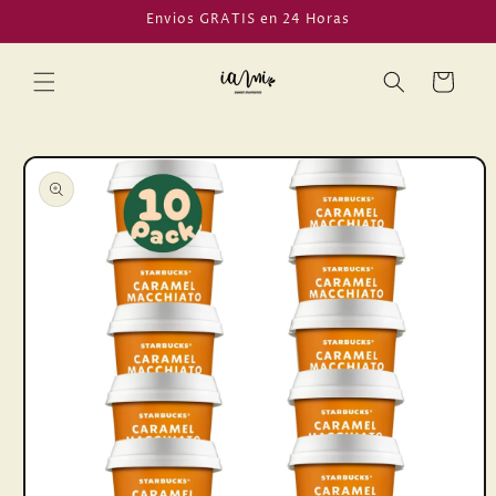
Ir
Envios GRATIS en 24 Horas
directamente
al contenido
Carrito
Ir
directamente
a la
información
del producto