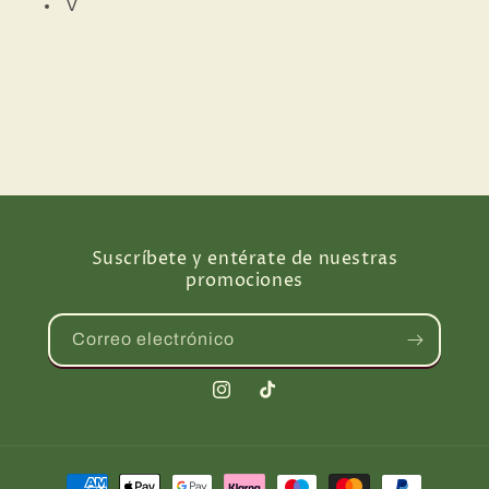
V
para
para
Bebe
Bebe
-
-
10
10
Vasos
Vasos
x
x
220ml
220ml
Suscríbete y entérate de nuestras
promociones
Correo electrónico
Instagram
TikTok
Formas