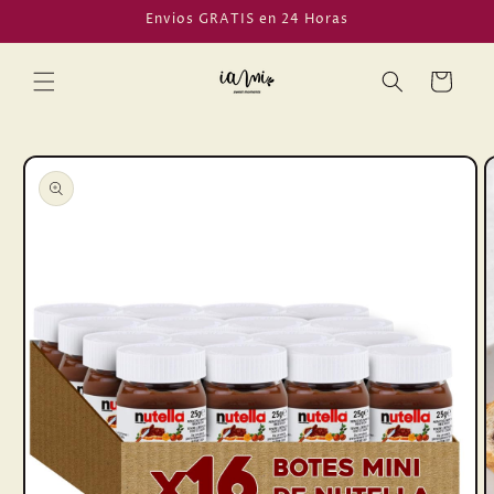
Ir
Envios GRATIS en 24 Horas
directamente
al contenido
Carrito
Ir
directamente
a la
información
del producto