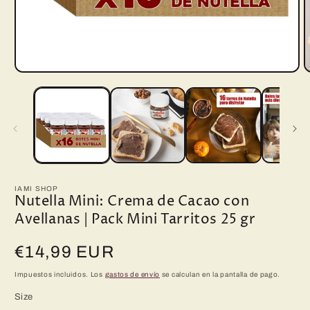
Abrir
A
elemento
e
multimedia
m
1
2
en
e
una
u
ventana
v
modal
m
IAMI SHOP
Nutella Mini: Crema de Cacao con
Avellanas | Pack Mini Tarritos 25 gr
Precio
€14,99 EUR
habitual
Impuestos incluidos. Los
gastos de envío
se calculan en la pantalla de pago.
Size