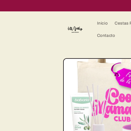
Ir
directamente
al contenido
Inicio
Cestas 
Contacto
Ir
directamente
a la
información
del producto