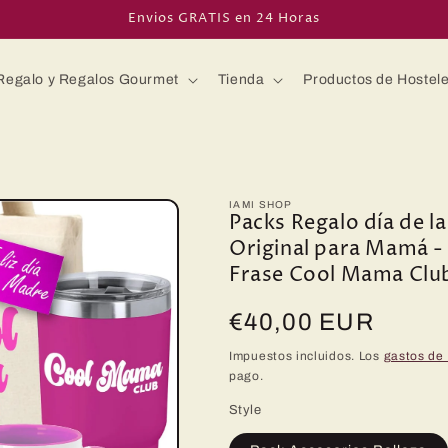
Envios GRATIS en 24 Horas
Regalo y Regalos Gourmet
Tienda
Productos de Hostele
IAMI SHOP
Packs Regalo día de l
Original para Mamá - 
Frase Cool Mama Clu
Precio
€40,00 EUR
habitual
Impuestos incluidos. Los
gastos de
pago.
Style