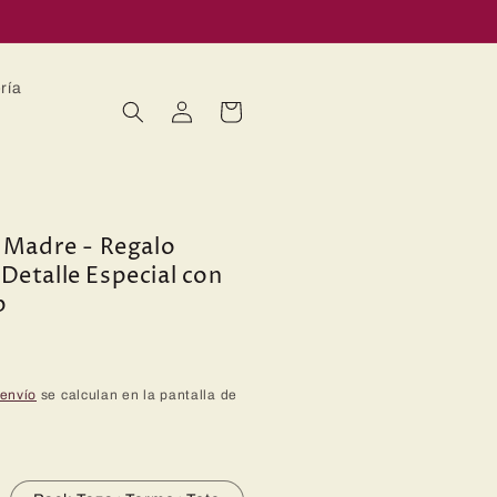
ría
Iniciar
Carrito
sesión
a Madre - Regalo
Detalle Especial con
b
 envío
se calculan en la pantalla de