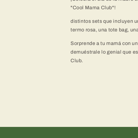
Detalle
Detalle
"Cool Mama Club"!
Especial
Especial
con
con
distintos sets que incluyen 
Frase
Frase
Cool
Cool
termo rosa, una tote bag, un
Mama
Mama
Club
Club
Sorprende a tu mamá con un 
demuéstrale lo genial que e
Club.