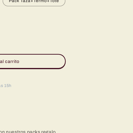
Pack Taza+Termo+Tote
al carrito
as 15h
con nuestros packs regalo